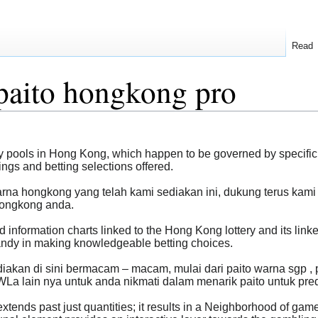
Read
paito hongkong pro
ery pools in Hong Kong, which happen to be governed by specific r
ings and betting selections offered.
 warna hongkong yang telah kami sediakan ini, dukung terus k
hongkong anda.
 information charts linked to the Hong Kong lottery and its linke
handy in making knowledgeable betting choices.
akan di sini bermacam – macam, mulai dari paito warna sgp , pa
La lain nya untuk anda nikmati dalam menarik paito untuk predi
tends past just quantities; it results in a Neighborhood of ga