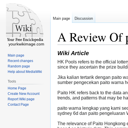
Main page
Discussion
A Review Of 
yourkwikimage.com
Wiki Article
Main page
Recent changes
HK Pools refers to the official lott
Random page
since they ascertain the prize build
Help about MediaWiki
Jika kalian tertarik dengan paito
Tools
sumber pengecekan paito warna 
Home Page
Paito HK refers back to the data and
Create New Account
trends, and patterns that may be 
Report Wiki page
Contact Page
paito warna lengkap yang kami sedi
sydney 6d dan paito pengeluaran W
The relevance of Paito Hongkong ex